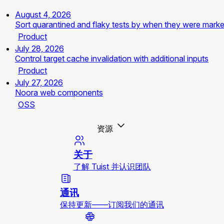
August 4, 2026
Sort quarantined and flaky tests by when they were mark
Product
July 28, 2026
Control target cache invalidation with additional inputs
Product
July 27, 2026
Noora web components
OSS
资源
关于
了解 Tuist 并认识团队
通讯
保持更新——订阅我们的通讯