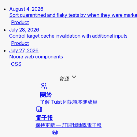
August 4, 2026
Sort quarantined and flaky tests by when they were mark
Product
July 28, 2026
Control target cache invalidation with additional inputs
Product
July 27, 2026
Noora web components
OSS
資源
關於
了解 Tuist 同認識團隊成員
電子報
保持更新 — 訂閱我哋嘅電子報