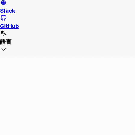
Slack
GitHub
語言