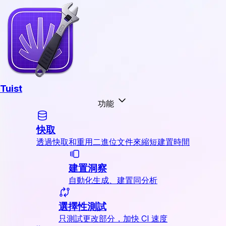
Tuist
功能
快取
透過快取和重用二進位文件來縮短建置時間
建置洞察
自動化生成、建置同分析
選擇性測試
只測試更改部分，加快 CI 速度