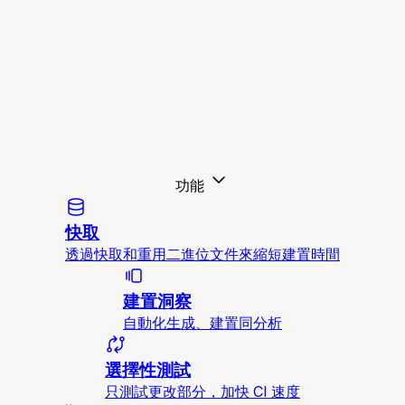
功能
快取
透過快取和重用二進位文件來縮短建置時間
建置洞察
自動化生成、建置同分析
選擇性測試
只測試更改部分，加快 CI 速度