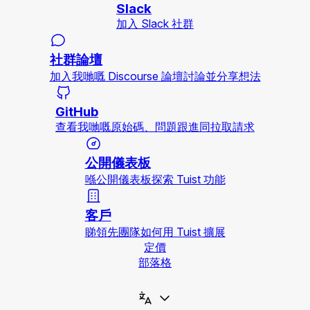
Slack
加入 Slack 社群
社群論壇
加入我哋嘅 Discourse 論壇討論並分享想法
GitHub
查看我哋嘅原始碼、問題跟進同拉取請求
公開儀表板
喺公開儀表板探索 Tuist 功能
客戶
睇領先團隊如何用 Tuist 擴展
定價
部落格