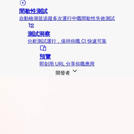
間歇性測試
自動檢測並追蹤多次運行中嘅間歇性失效測試
測試洞察
分析測試運行，保持你嘅 CI 快速可靠
預覽
即刻用 URL 分享你嘅應用
開發者