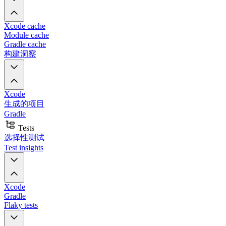
Xcode cache
Module cache
Gradle cache
构建洞察
Xcode
生成的项目
Gradle
Tests
选择性测试
Test insights
Xcode
Gradle
Flaky tests