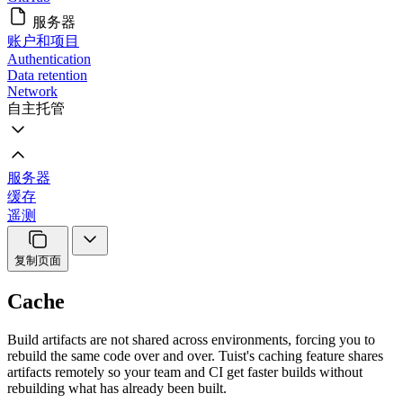
服务器
账户和项目
Authentication
Data retention
Network
自主托管
服务器
缓存
遥测
复制页面
Cache
Build artifacts are not shared across environments, forcing you to
rebuild the same code over and over. Tuist's caching feature shares
artifacts remotely so your team and CI get faster builds without
rebuilding what has already been built.