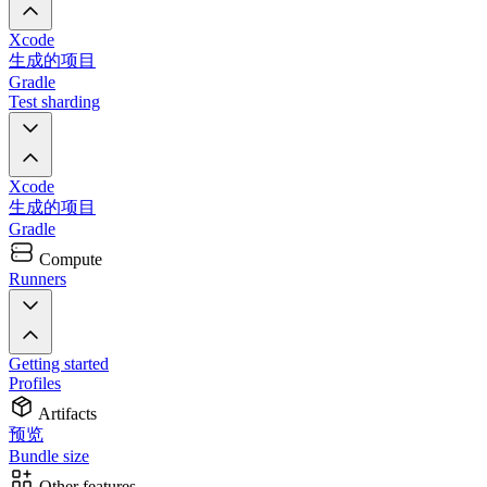
Xcode
生成的项目
Gradle
Test sharding
Xcode
生成的项目
Gradle
Compute
Runners
Getting started
Profiles
Artifacts
预览
Bundle size
Other features