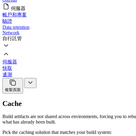
伺服器
帳戶和專案
驗證
Data retention
Network
自行託管
伺服器
快取
遙測
複製頁面
Cache
Build artifacts are not shared across environments, forcing you to rebu
what has already been built.
Pick the caching solution that matches your build system: