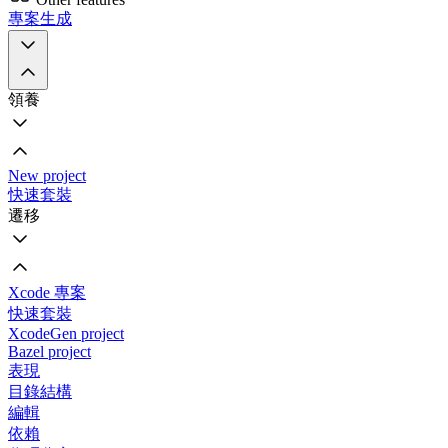
專案生成
領養
New project
快速套裝
遷移
Xcode 專案
快速套裝
XcodeGen project
Bazel project
表現
目錄結構
編輯
依賴