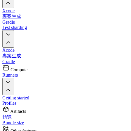
Xcode
專案生成
Gradle
Test sharding
Xcode
專案生成
Gradle
Compute
Runners
Getting started
Profiles
Artifacts
預覽
Bundle size
Other features