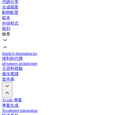
代碼分享
合成檔案
動態配置
範本
外掛程式
散列
檢查
Implicit dependencies
便利的代價
uFeatures architecture
元資料標籤
最佳實踐
套件庫
Xcode 專案
專案生成
Xcodeproj integration