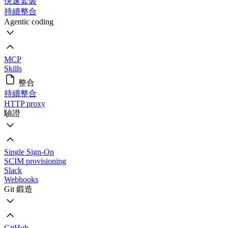
快速套裝
持續整合
Agentic coding
MCP
Skills
整合
持續整合
HTTP proxy
驗證
Single Sign-On
SCIM provisioning
Slack
Webhooks
Git 鍛造
GitHub