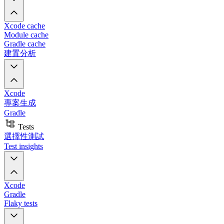
Xcode cache
Module cache
Gradle cache
建置分析
Xcode
專案生成
Gradle
Tests
選擇性測試
Test insights
Xcode
Gradle
Flaky tests