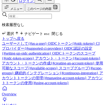
ログイン
メニュー
このページの内容
検索履歴なし
選択
ナビゲート
閉じる
esc
トップへ戻る
ユーザーとして{#as-a-user}
OIDCトークン{#oidc-tokens}
CI
プロバイダー{#supported-ci-providers}
OIDC認証の設定
{#setting-up-oidc-authentication}
OIDCトークンのスコープ
{#oidc-token-scopes}
アカウント・トークン{#account-tokens}
アカウント・トークンの作成{#creating-an-account-token}
使用
可能なスコープ{#available-scopes}
スコープグループ{#scope-
groups}
継続的インテグレーション{#continuous-integration}
ア
カウントトークンの管理{#managing-account-tokens}
アカウン
トトークンの使用{#using-account-tokens}
Overview