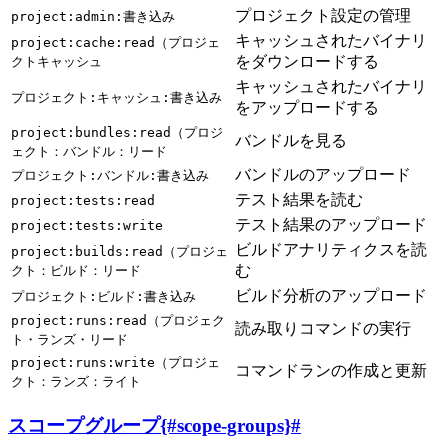
プロジェクト設定の管理
project:admin:書き込み
キャッシュされたバイナリ
project:cache:read（プロジェ
をダウンロードする
クトキャッシュ
キャッシュされたバイナリ
プロジェクト:キャッシュ:書き込み
をアップロードする
project:bundles:read（プロジ
バンドルを見る
ェクト：バンドル：リード
バンドルのアップロード
プロジェクト:バンドル:書き込み
テスト結果を読む
project:tests:read
テスト結果のアップロード
project:tests:write
ビルドアナリティクスを読
project:builds:read（プロジェ
む
クト：ビルド：リード
ビルド分析のアップロード
プロジェクト:ビルド:書き込み
project:runs:read（プロジェク
読み取りコマンドの実行
ト・ランズ・リード
project:runs:write（プロジェ
コマンドランの作成と更新
クト：ランズ：ライト
スコープグループ{#scope-groups}
#