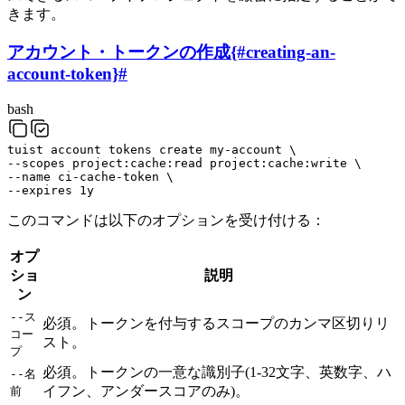
きます。
アカウント・トークンの作成{#creating-an-
account-token}
#
bash
tuist
account
tokens
create
my-account
\
--scopes
project:cache:read
project:cache:write
\
--name
ci-cache-token
\
--expires
1y
このコマンドは以下のオプションを受け付ける：
オプ
ショ
説明
ン
--ス
必須。トークンを付与するスコープのカンマ区切りリ
コー
スト。
プ
必須。トークンの一意な識別子(1-32文字、英数字、ハ
--名
イフン、アンダースコアのみ)。
前