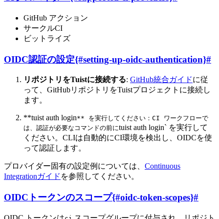
GitHub アクション
サークルCI
ビットライズ
OIDC認証の設定{#setting-up-oidc-authentication}
#
リポジトリをTuistに接続する
:
GitHub統合ガイド
に従
って、GitHubリポジトリをTuistプロジェクトに接続し
ます。
**tuist auth login
** を実行してください：CI ワークフローで
tuist auth login` を実行して
は、認証が必要なコマンドの前に
ください。CLIは自動的にCI環境を検出し、OIDCを使
って認証します。
プロバイダー固有の設定例については、
Continuous
Integrationガイド
を参照してください。
OIDCトークンのスコープ{#oidc-token-scopes}
#
OIDC トークンは
スコープグループに付与され、リポジト
ci