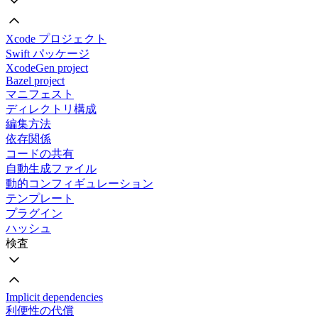
Xcode プロジェクト
Swift パッケージ
XcodeGen project
Bazel project
マニフェスト
ディレクトリ構成
編集方法
依存関係
コードの共有
自動生成ファイル
動的コンフィギュレーション
テンプレート
プラグイン
ハッシュ
検査
Implicit dependencies
利便性の代償