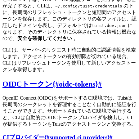
が完了すると、CLIは、
の下
~/.config/tuist/credentials
に、長期間のリフレッシュ・トークンと短期間のアクセスト
ークンを保存します。このディレクトリの各ファイルは、認
証したドメインを表し、デフォルトでは
に
tuist.dev.json
なります。そのディレクトリに保存されている情報は機密な
ので、
安全を確保してください
。
CLI は、サーバへのリクエスト時に自動的に認証情報を検索
します。アクセストークンの有効期限が切れている場合、
CLI はリフレッシュトークンを使用して新しいアクセストー
クンを取得します。
OIDCトークン{#oidc-tokens}
#
OpenID Connect (OIDC)をサポートするCI環境では、Tuistは
長期間のシークレットを管理することなく自動的に認証を行
うことができます。サポートされているCI環境で実行する
と、CLIは自動的にOIDCトークンプロバイダを検出し、CI
が提供するトークンをTuistのアクセストークンと交換する。
CIプロバイダー{#supported-ci-providers}
#