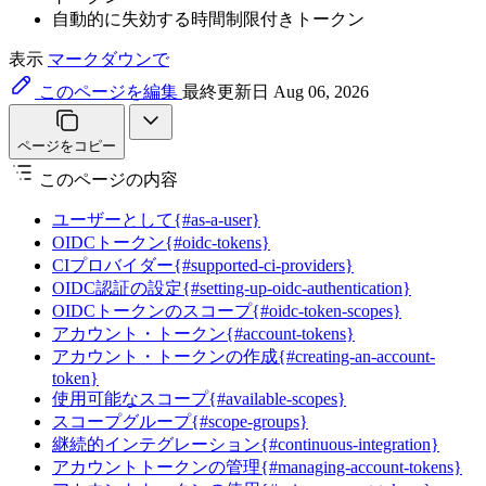
自動的に失効する時間制限付きトークン
表示
マークダウンで
このページを編集
最終更新日 Aug 06, 2026
ページをコピー
このページの内容
ユーザーとして{#as-a-user}
OIDCトークン{#oidc-tokens}
CIプロバイダー{#supported-ci-providers}
OIDC認証の設定{#setting-up-oidc-authentication}
OIDCトークンのスコープ{#oidc-token-scopes}
アカウント・トークン{#account-tokens}
アカウント・トークンの作成{#creating-an-account-
token}
使用可能なスコープ{#available-scopes}
スコープグループ{#scope-groups}
継続的インテグレーション{#continuous-integration}
アカウントトークンの管理{#managing-account-tokens}