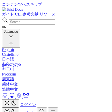
コンテンツへスキップ
Docs
ガイド
CLI
参考文献
リソース
⌘K
Japanese
English
Castellano
日本語
ქართული
한국어
Русский
廣東話
简体中文
繁體中文
ログイン