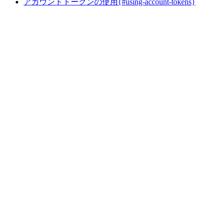
アカウントトークンの使用{#using-account-tokens}