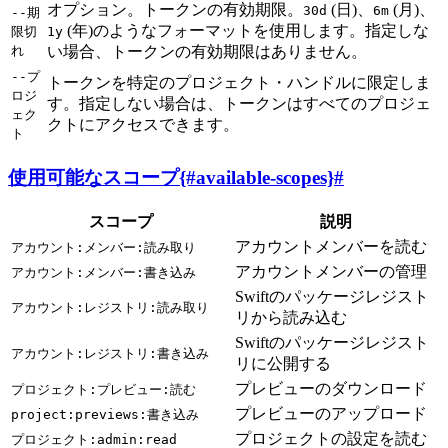
オプション。トークンの有効期限。
(日)、
(月)、
30d
6m
--期
(年)のようなフォーマットを使用します。指定しな
限切
1y
れ
い場合、トークンの有効期限はありません。
--プ
トークンを特定のプロジェクト・ハンドルに限定しま
ロジ
す。指定しない場合は、トークンはすべてのプロジェ
ェク
クトにアクセスできます。
ト
使用可能なスコープ{#available-scopes}
#
スコープ
説明
アカウントメンバーを読む
アカウント:メンバー:読み取り
アカウントメンバーの管理
アカウント:メンバー:書き込み
Swiftのパッケージレジスト
アカウント:レジストリ:読み取り
リから読み込む
Swiftのパッケージレジスト
アカウント:レジストリ:書き込み
リに公開する
プレビューのダウンロード
プロジェクト:プレビュー:読む
プレビューのアップロード
project:previews:書き込み
プロジェクトの設定を読む
プロジェクト:admin:read