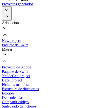
Proyectos generados
Adopcción
New project
Paquete de Swift
Migrar
Proyecto de Xcode
Paquete de Swift
XcodeGen project
Bazel project
Ficheros manifest
Estructura de directorios
Edición
Dependencias
Compartir código
Sintetizado de ficheros