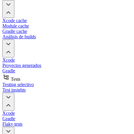
Xcode cache
Module cache
Gradle cache
Análisis de builds
Xcode
Proyectos generados
Gradle
Tests
Testing selectivo
Test insights
Xcode
Gradle
Flaky tests