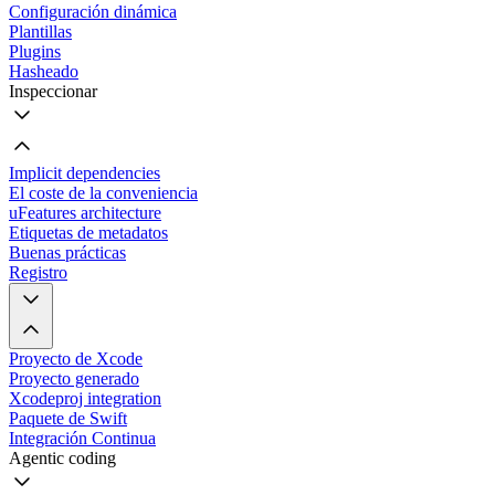
Configuración dinámica
Plantillas
Plugins
Hasheado
Inspeccionar
Implicit dependencies
El coste de la conveniencia
uFeatures architecture
Etiquetas de metadatos
Buenas prácticas
Registro
Proyecto de Xcode
Proyecto generado
Xcodeproj integration
Paquete de Swift
Integración Continua
Agentic coding