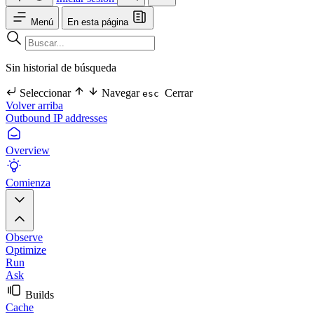
Menú
En esta página
Sin historial de búsqueda
Seleccionar
Navegar
Cerrar
esc
Volver arriba
Outbound IP addresses
Overview
Comienza
Observe
Optimize
Run
Ask
Builds
Cache