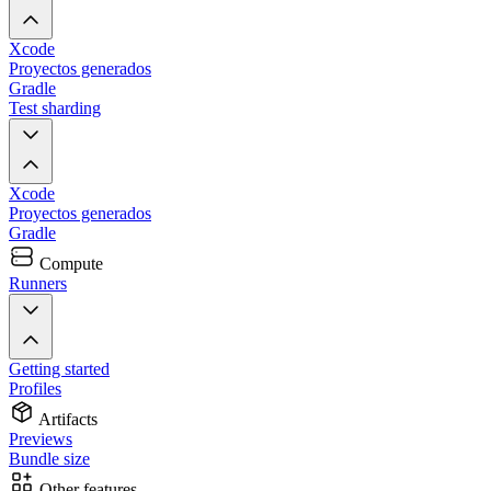
Xcode
Proyectos generados
Gradle
Test sharding
Xcode
Proyectos generados
Gradle
Compute
Runners
Getting started
Profiles
Artifacts
Previews
Bundle size
Other features