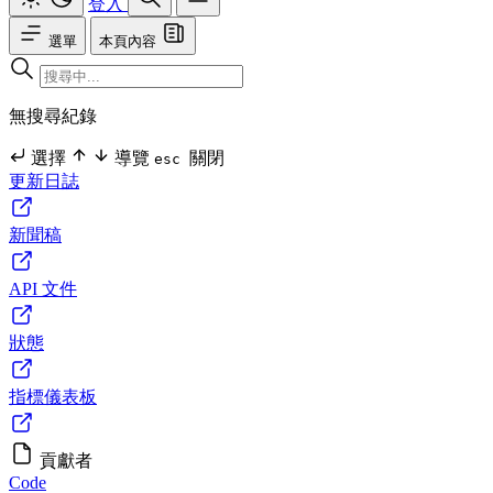
登入
選單
本頁內容
無搜尋紀錄
選擇
導覽
關閉
esc
更新日誌
新聞稿
API 文件
狀態
指標儀表板
貢獻者
Code