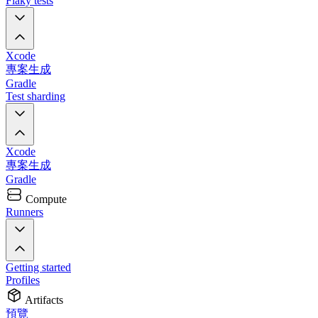
Flaky tests
Xcode
專案生成
Gradle
Test sharding
Xcode
專案生成
Gradle
Compute
Runners
Getting started
Profiles
Artifacts
預覽