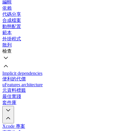
編輯
依賴
代碼分享
合成檔案
動態配置
範本
外掛程式
散列
檢查
Implicit dependencies
便利的代價
uFeatures architecture
元資料標籤
最佳實踐
套件庫
Xcode 專案