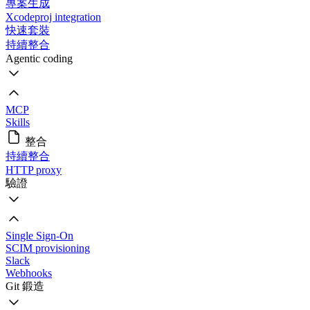
專案生成
Xcodeproj integration
快速套裝
持續整合
Agentic coding
MCP
Skills
整合
持續整合
HTTP proxy
驗證
Single Sign-On
SCIM provisioning
Slack
Webhooks
Git 鍛造