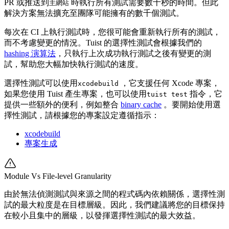
PR 或推送到
時執行所有測試需要數十秒的時間。但此
主網站
解決方案無法擴充至團隊可能擁有的數千個測試。
每次在 CI 上執行測試時，您很可能會重新執行所有的測試，
而不考慮變更的情況。Tuist 的選擇性測試會根據我們的
hashing 演算法
，只執行上次成功執行測試之後有變更的測
試，幫助您大幅加快執行測試的速度。
選擇性測試可以使用
，它支援任何 Xcode 專案，
xcodebuild
如果您使用 Tuist 產生專案，也可以使用
指令，它
tuist test
提供一些額外的便利，例如整合
binary cache
。要開始使用選
擇性測試，請根據您的專案設定遵循指示：
xcodebuild
專案生成
Module Vs File-level Granularity
由於無法偵測測試與來源之間的程式碼內依賴關係，選擇性測
試的最大粒度是在目標層級。因此，我們建議將您的目標保持
在較小且集中的層級，以發揮選擇性測試的最大效益。