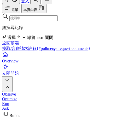
登入
選單
本頁內容
無搜尋紀錄
選擇
導覽
關閉
esc
返回頂端
拉取/合併請求註解{#pullmerge-request-comments}
Overview
立即開始
Observe
Optimize
Run
Ask
Builds