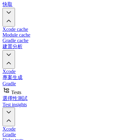
快取
Xcode cache
Module cache
Gradle cache
建置分析
Xcode
專案生成
Gradle
Tests
選擇性測試
Test insights
Xcode
Gradle