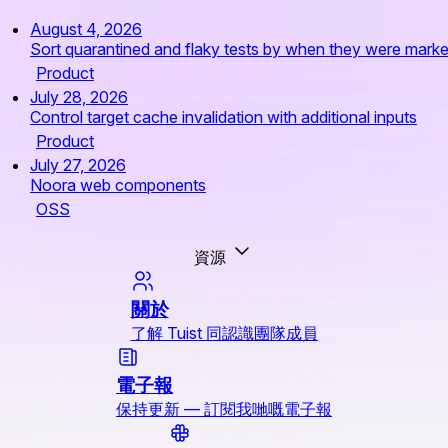
August 4, 2026
Sort quarantined and flaky tests by when they were mark
Product
July 28, 2026
Control target cache invalidation with additional inputs
Product
July 27, 2026
Noora web components
OSS
資源
關於
了解 Tuist 同認識團隊成員
電子報
保持更新 — 訂閱我哋嘅電子報