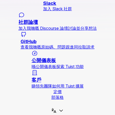
Slack
加入 Slack 社群
社群論壇
加入我哋嘅 Discourse 論壇討論並分享想法
GitHub
查看我哋嘅原始碼、問題跟進同拉取請求
公開儀表板
喺公開儀表板探索 Tuist 功能
客戶
睇領先團隊如何用 Tuist 擴展
定價
部落格