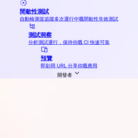
間歇性測試
自動檢測並追蹤多次運行中嘅間歇性失效測試
測試洞察
分析測試運行，保持你嘅 CI 快速可靠
預覽
即刻用 URL 分享你嘅應用
開發者