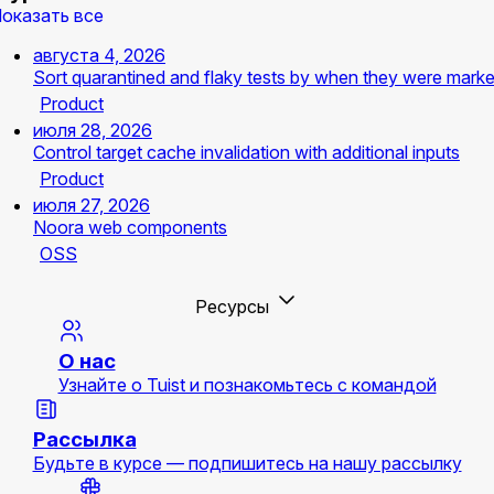
оказать все
августа 4, 2026
Sort quarantined and flaky tests by when they were mark
Product
июля 28, 2026
Control target cache invalidation with additional inputs
Product
июля 27, 2026
Noora web components
OSS
Ресурсы
О нас
Узнайте о Tuist и познакомьтесь с командой
Рассылка
Будьте в курсе — подпишитесь на нашу рассылку