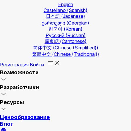
English
Castellano
(Spanish)
日本語
(Japanese)
ქართული
(Georgian)
한국어
(Korean)
Русский
(Russian)
廣東話
(Cantonese)
简体中文
(Chinese (Simplified))
繁體中文
(Chinese (Traditional))
Регистрация
Войти
Возможности
Разработчики
Ресурсы
Ценообразование
Блог