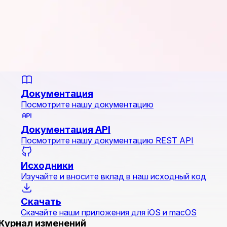
Документация
Посмотрите нашу документацию
Документация API
Посмотрите нашу документацию REST API
Исходники
Изучайте и вносите вклад в наш исходный код
Скачать
Скачайте наши приложения для iOS и macOS
Журнал изменений