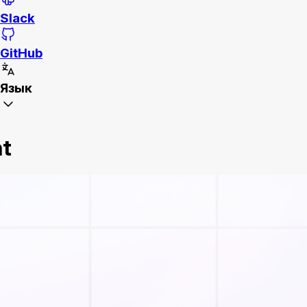
Slack
GitHub
Язык
nt