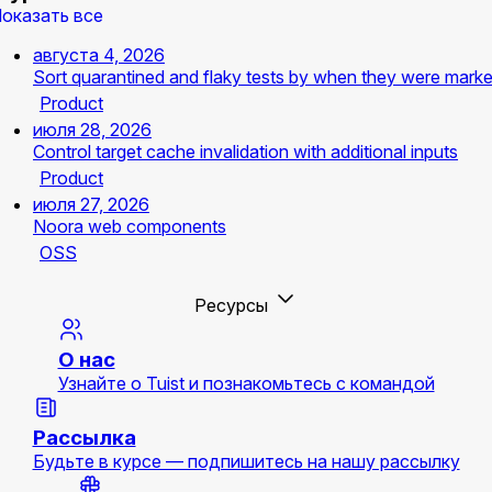
оказать все
августа 4, 2026
Sort quarantined and flaky tests by when they were mark
Product
июля 28, 2026
Control target cache invalidation with additional inputs
Product
июля 27, 2026
Noora web components
OSS
Ресурсы
О нас
Узнайте о Tuist и познакомьтесь с командой
Рассылка
Будьте в курсе — подпишитесь на нашу рассылку