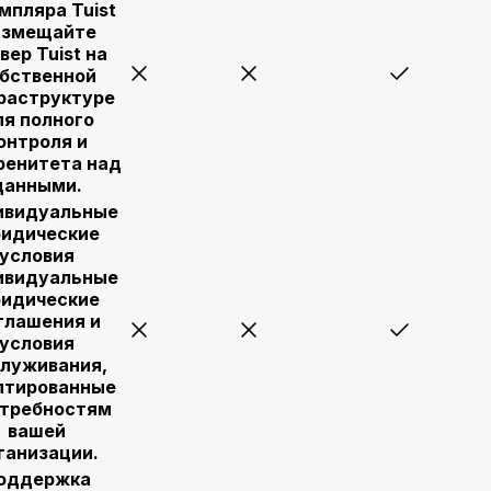
мпляра Tuist
азмещайте
вер Tuist на
бственной
раструктуре
ля полного
онтроля и
ренитета над
данными.
ивидуальные
идические
условия
ивидуальные
идические
глашения и
условия
луживания,
птированные
отребностям
вашей
ганизации.
оддержка