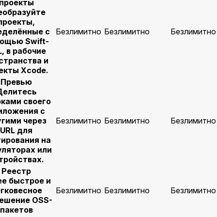
проекты
еобразуйте
проекты,
еделённые с
Безлимитно
Безлимитно
Безлимитно
ощью Swift-
, в рабочие
странства и
екты Xcode.
Превью
Делитесь
рками своего
иложения с
гими через
Безлимитно
Безлимитно
Безлимитно
URL для
тирования на
ляторах или
тройствах.
Реестр
ее быстрое и
гковесное
Безлимитно
Безлимитно
Безлимитно
ешение OSS-
пакетов