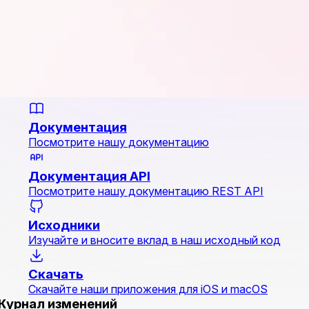
Документация
Посмотрите нашу документацию
Документация API
Посмотрите нашу документацию REST API
Исходники
Изучайте и вносите вклад в наш исходный код
Скачать
Скачайте наши приложения для iOS и macOS
Журнал изменений