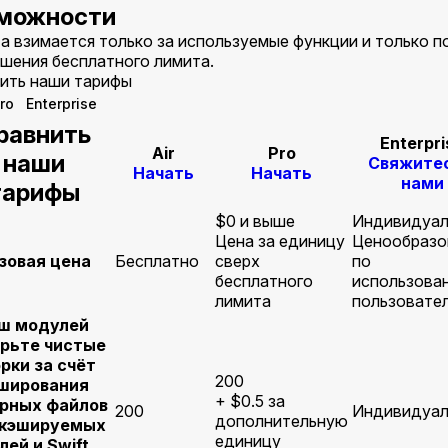
можности
а взимается только за используемые функции и только п
шения бесплатного лимита.
ить наши тарифы
ro
Enterprise
равнить
Enterpri
Air
Pro
наши
Свяжитес
Начать
Начать
нами
тарифы
$0 и выше
Индивидуал
Цена за единицу
Ценообразо
зовая цена
Бесплатно
сверх
по
бесплатного
использова
лимита
пользовате
ш модулей
рьте чистые
рки за счёт
200
ширования
+ $0.5 за
рных файлов
200
Индивидуал
дополнительную
 кэшируемых
единицу
лей и Swift