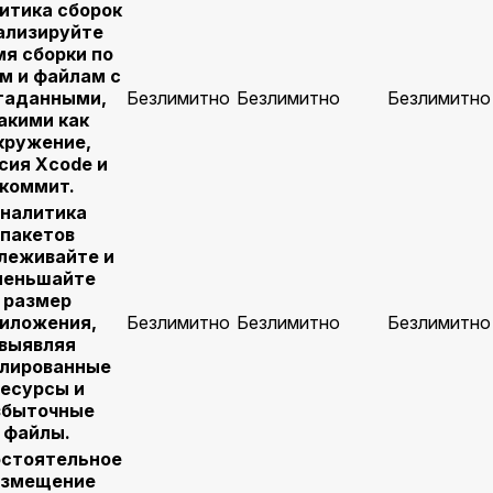
итика сборок
ализируйте
мя сборки по
м и файлам с
таданными,
Безлимитно
Безлимитно
Безлимитно
акими как
кружение,
сия Xcode и
коммит.
налитика
пакетов
леживайте и
меньшайте
размер
иложения,
Безлимитно
Безлимитно
Безлимитно
выявляя
лированные
есурсы и
збыточные
файлы.
стоятельное
азмещение