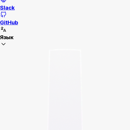
Slack
GitHub
Язык