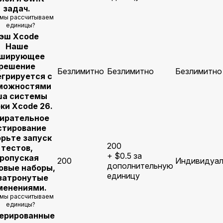
задач.
 мы рассчитываем
единицы?
эш Xcode
Наше
ширующее
решение
Безлимитно
Безлимитно
Безлимитно
егрируется с
можностями
ша системы
ки Xcode 26.
ирательное
стирование
орьте запуск
200
тестов,
+ $0.5 за
ропуская
200
Индивидуал
дополнительную
овые наборы,
единицу
затронутые
менениями.
 мы рассчитываем
единицы?
ерированные