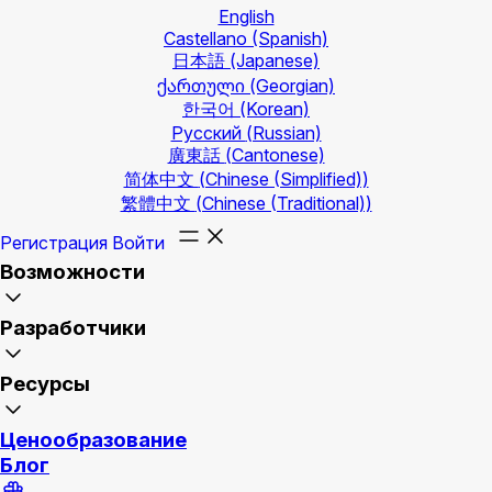
English
Castellano
(Spanish)
日本語
(Japanese)
ქართული
(Georgian)
한국어
(Korean)
Русский
(Russian)
廣東話
(Cantonese)
简体中文
(Chinese (Simplified))
繁體中文
(Chinese (Traditional))
Регистрация
Войти
Возможности
Разработчики
Ресурсы
Ценообразование
Блог