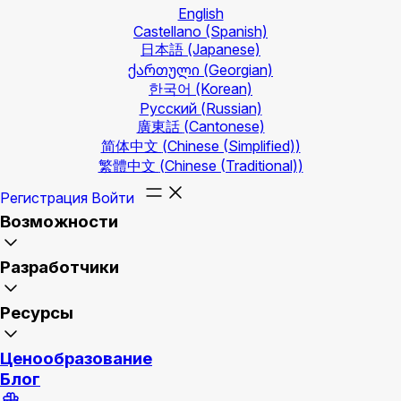
English
Castellano
(Spanish)
日本語
(Japanese)
ქართული
(Georgian)
한국어
(Korean)
Русский
(Russian)
廣東話
(Cantonese)
简体中文
(Chinese (Simplified))
繁體中文
(Chinese (Traditional))
Регистрация
Войти
Возможности
Разработчики
Ресурсы
Ценообразование
Блог