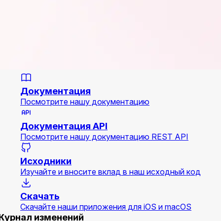
Документация
Посмотрите нашу документацию
Документация API
Посмотрите нашу документацию REST API
Исходники
Изучайте и вносите вклад в наш исходный код
Скачать
Скачайте наши приложения для iOS и macOS
Журнал изменений