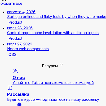
оказать все
августа 4, 2026
Sort quarantined and flaky tests by when they were mark
Product
июля 28, 2026
Control target cache invalidation with additional inputs
Product
июля 27, 2026
Noora web components
OSS
Ресурсы
О нас
Узнайте о Tuist и познакомьтесь с командой
Рассылка
Будьте в курсе — подпишитесь на нашу рассылку