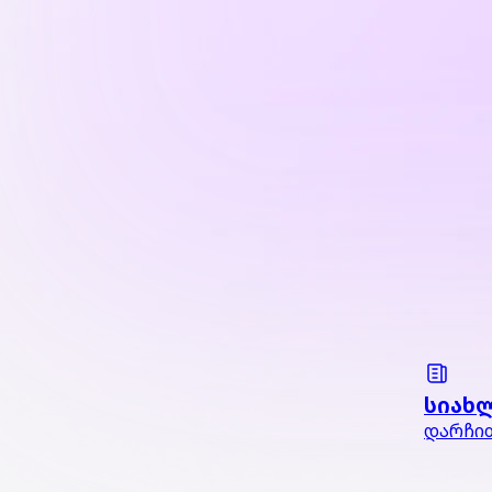
სიახ
დარჩით