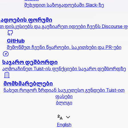
შეხვდით საზოგადოებაში Slack-ზე
გადოების ფორუმი
თ დისკუსიებს და გაუზიარეთ იდეები ჩვენს Discourse 
GitHub
შემოწმეთ ჩვენი წყაროები, საკითხები და PR-ები
საჯარო დეშბორდი
აღმოაჩინეთ Tuist-ის ფუნქციები საჯარო დეშბორდზე
მომხმარებლები
ნახეთ როგორ ზრდიან საუკეთესო გუნდები Tuist-ით
ფასები
ბლოგი
English