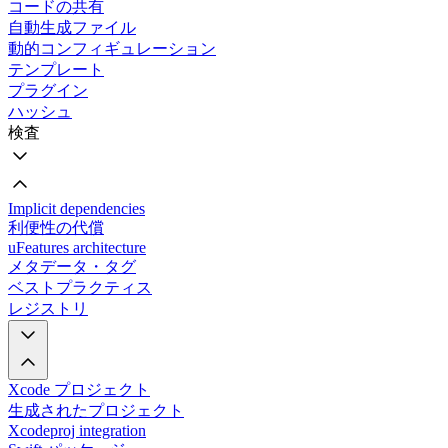
コードの共有
自動生成ファイル
動的コンフィギュレーション
テンプレート
プラグイン
ハッシュ
検査
Implicit dependencies
利便性の代償
uFeatures architecture
メタデータ・タグ
ベストプラクティス
レジストリ
Xcode プロジェクト
生成されたプロジェクト
Xcodeproj integration