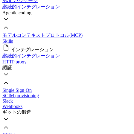
Swift パッケージ
継続的インテグレーション
Agentic coding
モデルコンテキストプロトコル(MCP)
Skills
インテグレーション
継続的インテグレーション
HTTP proxy
認証
Single Sign-On
SCIM provisioning
Slack
Webhooks
ギットの鍛造