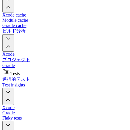
Xcode cache
Module cache
Gradle cache
ビルド分析
Xcode
プロジェクト
Gradle
Tests
選択的テスト
Test insights
Xcode
Gradle
Flaky tests