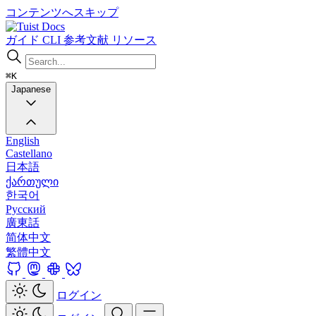
コンテンツへスキップ
Docs
ガイド
CLI
参考文献
リソース
⌘K
Japanese
English
Castellano
日本語
ქართული
한국어
Русский
廣東話
简体中文
繁體中文
ログイン