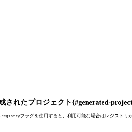
ェクト{#generated-project-with-xco
フラグを使用すると、利用可能な場合はレジストリ
-registry