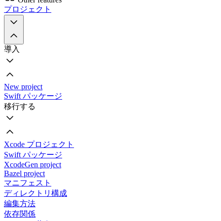
プロジェクト
導入
New project
Swift パッケージ
移行する
Xcode プロジェクト
Swift パッケージ
XcodeGen project
Bazel project
マニフェスト
ディレクトリ構成
編集方法
依存関係