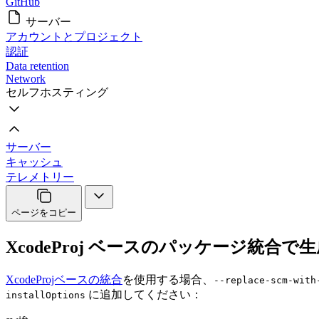
GitHub
サーバー
アカウントとプロジェクト
認証
Data retention
Network
セルフホスティング
サーバー
キャッシュ
テレメトリー
ページをコピー
XcodeProj ベースのパッケージ統合で生成されたプロジ
XcodeProjベースの統合
を使用する場合、
--replace-scm-with
に追加してください：
installOptions