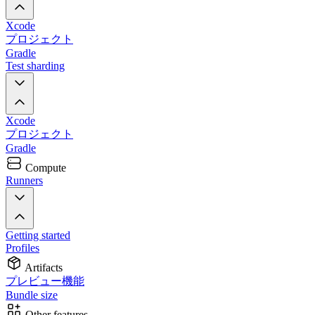
Xcode
プロジェクト
Gradle
Test sharding
Xcode
プロジェクト
Gradle
Compute
Runners
Getting started
Profiles
Artifacts
プレビュー機能
Bundle size
Other features