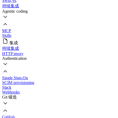
Swift 包
持续集成
Agentic coding
MCP
Skills
集成
持续集成
HTTP proxy
Authentication
Single Sign-On
SCIM provisioning
Slack
Webhooks
Git 锻造
GitHub