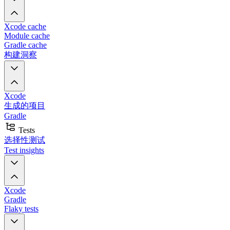
Xcode cache
Module cache
Gradle cache
构建洞察
Xcode
生成的项目
Gradle
Tests
选择性测试
Test insights
Xcode
Gradle
Flaky tests