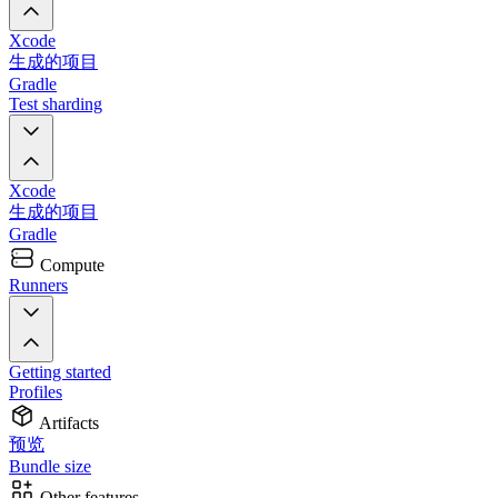
Xcode
生成的项目
Gradle
Test sharding
Xcode
生成的项目
Gradle
Compute
Runners
Getting started
Profiles
Artifacts
预览
Bundle size
Other features