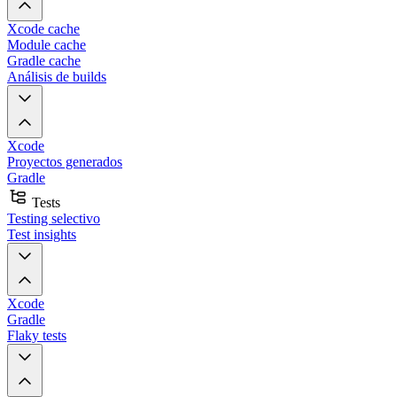
Xcode cache
Module cache
Gradle cache
Análisis de builds
Xcode
Proyectos generados
Gradle
Tests
Testing selectivo
Test insights
Xcode
Gradle
Flaky tests