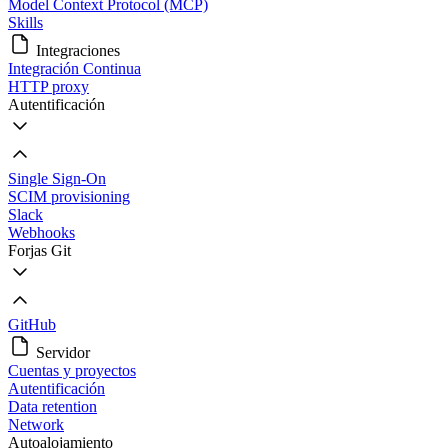
Model Context Protocol (MCP)
Skills
Integraciones
Integración Continua
HTTP proxy
Autentificación
Single Sign-On
SCIM provisioning
Slack
Webhooks
Forjas Git
GitHub
Servidor
Cuentas y proyectos
Autentificación
Data retention
Network
Autoalojamiento