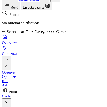
Menú
En esta página
Sin historial de búsqueda
Seleccionar
Navegar
Cerrar
esc
Overview
Comienza
Observe
Optimize
Run
Ask
Builds
Cache