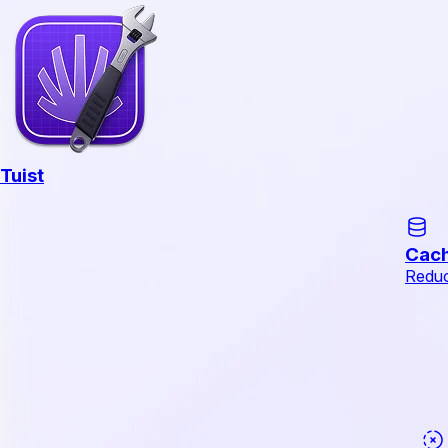
Tuist
Cac
Reduc