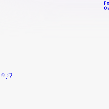
Fo
Ún