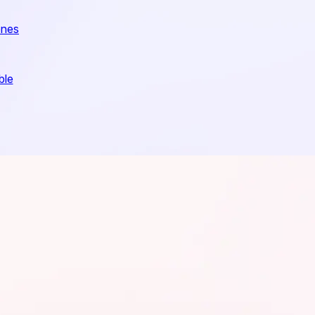
ones
ble