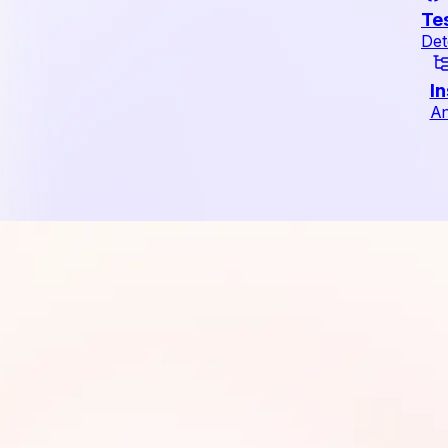
Te
Det
In
An