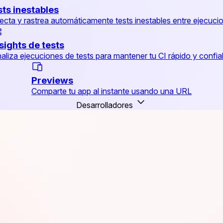
sts inestables
ecta y rastrea automáticamente tests inestables entre ejecuci
sights de tests
aliza ejecuciones de tests para mantener tu CI rápido y confia
Previews
Comparte tu app al instante usando una URL
Desarrolladores