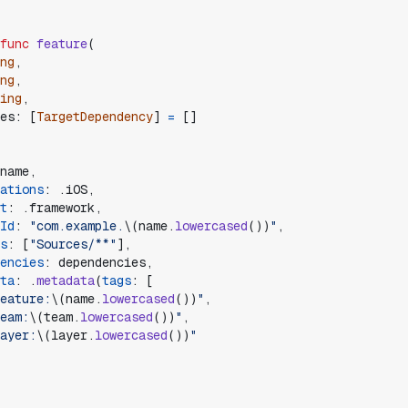
func
feature
(
ng
,
ng
,
ing
,
es
:
[
TargetDependency
]
=
[
]
name
,
ations
:
.
iOS
,
t
:
.
framework
,
Id
:
"
com.example.
\(
name
.
lowercased
(
)
)
"
,
s
:
[
"
Sources/**
"
]
,
encies
:
dependencies
,
ta
:
.
metadata
(
tags
:
[
eature:
\(
name
.
lowercased
(
)
)
"
,
eam:
\(
team
.
lowercased
(
)
)
"
,
ayer:
\(
layer
.
lowercased
(
)
)
"