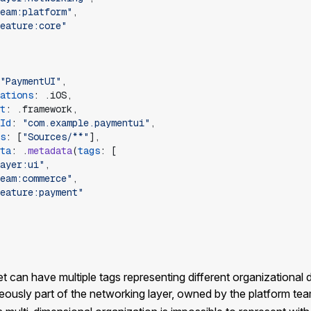
eam:platform
"
,
eature:core
"
"
PaymentUI
"
,
ations
:
.
iOS
,
t
:
.
framework
,
Id
:
"
com.example.paymentui
"
,
s
:
[
"
Sources/**
"
]
,
ta
:
.
metadata
(
tags
:
[
ayer:ui
"
,
eam:commerce
"
,
eature:payment
"
 can have multiple tags representing different organizational 
neously part of the networking layer, owned by the platform te