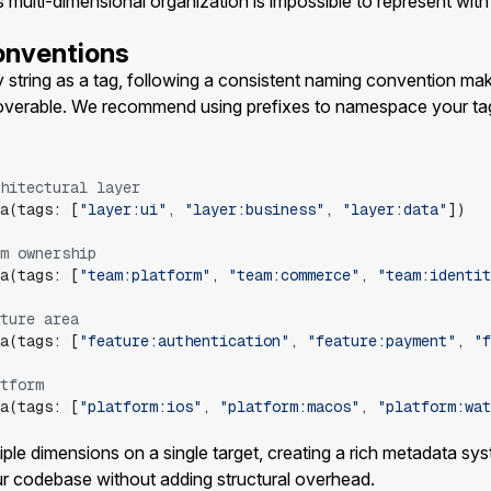
is multi-dimensional organization is impossible to represent with
onventions
 string as a tag, following a consistent naming convention ma
coverable. We recommend using prefixes to namespace your ta
hitectural layer
a
(
tags
:
[
"
layer:ui
"
,
"
layer:business
"
,
"
layer:data
"
]
)
m ownership
a
(
tags
:
[
"
team:platform
"
,
"
team:commerce
"
,
"
team:identit
ture area
a
(
tags
:
[
"
feature:authentication
"
,
"
feature:payment
"
,
"
f
tform
a
(
tags
:
[
"
platform:ios
"
,
"
platform:macos
"
,
"
platform:wat
le dimensions on a single target, creating a rich metadata syst
ur codebase without adding structural overhead.