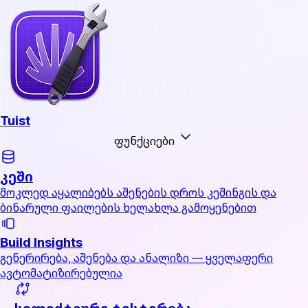
Tuist
ფუნქციები
კეში
მოკლედ აყალიბებს აშენების დროს კეშინგის და
ბინარული ფაილების ხელახლა გამოყენებით
Build Insights
გენერირება, აშენება და ანალიზი — ყველაფერი
ავტომატიზირებულია