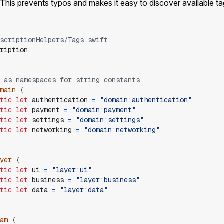
his prevents typos and makes it easy to discover available ta
scriptionHelpers/Tags.swift
ription
 as namespaces for string constants
main
{
tic
let
authentication
=
"
domain:authentication
"
tic
let
payment
=
"
domain:payment
"
tic
let
settings
=
"
domain:settings
"
tic
let
networking
=
"
domain:networking
"
yer
{
tic
let
ui
=
"
layer:ui
"
tic
let
business
=
"
layer:business
"
tic
let
data
=
"
layer:data
"
am
{