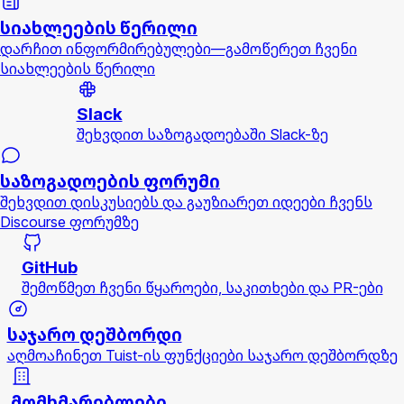
სიახლეების წერილი
დარჩით ინფორმირებულები—გამოწერეთ ჩვენი
სიახლეების წერილი
Slack
შეხვდით საზოგადოებაში Slack-ზე
საზოგადოების ფორუმი
შეხვდით დისკუსიებს და გაუზიარეთ იდეები ჩვენს
Discourse ფორუმზე
GitHub
შემოწმეთ ჩვენი წყაროები, საკითხები და PR-ები
საჯარო დეშბორდი
აღმოაჩინეთ Tuist-ის ფუნქციები საჯარო დეშბორდზე
მომხმარებლები