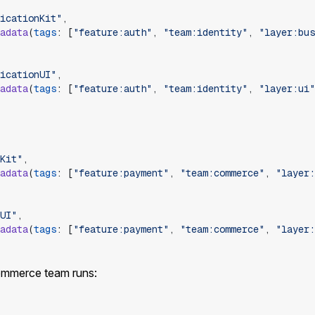
icationKit
"
,
adata
(
tags
:
[
"
feature:auth
"
,
"
team:identity
"
,
"
layer:bus
icationUI
"
,
adata
(
tags
:
[
"
feature:auth
"
,
"
team:identity
"
,
"
layer:ui
"
Kit
"
,
adata
(
tags
:
[
"
feature:payment
"
,
"
team:commerce
"
,
"
layer:
UI
"
,
adata
(
tags
:
[
"
feature:payment
"
,
"
team:commerce
"
,
"
layer:
ommerce team runs: