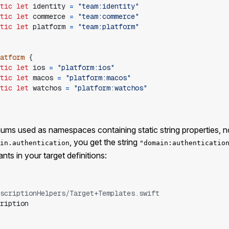
tic
let
identity
=
"
team:identity
"
tic
let
commerce
=
"
team:commerce
"
tic
let
platform
=
"
team:platform
"
atform
{
tic
let
ios
=
"
platform:ios
"
tic
let
macos
=
"
platform:macos
"
tic
let
watchos
=
"
platform:watchos
"
nums used as namespaces containing static string properties,
, you get the string
in.authentication
"domain:authenticatio
ts in your target definitions:
scriptionHelpers/Target+Templates.swift
ription