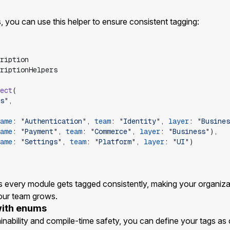
 you can use this helper to ensure consistent tagging:
ription
riptionHelpers
ect
(
s
"
,
ame
:
"
Authentication
"
,
team
:
"
Identity
"
,
layer
:
"
Busines
ame
:
"
Payment
"
,
team
:
"
Commerce
"
,
layer
:
"
Business
"
)
,
ame
:
"
Settings
"
,
team
:
"
Platform
"
,
layer
:
"
UI
"
)
 every module gets tagged consistently, making your organizat
our team grows.
with enums
inability and compile-time safety, you can define your tags a