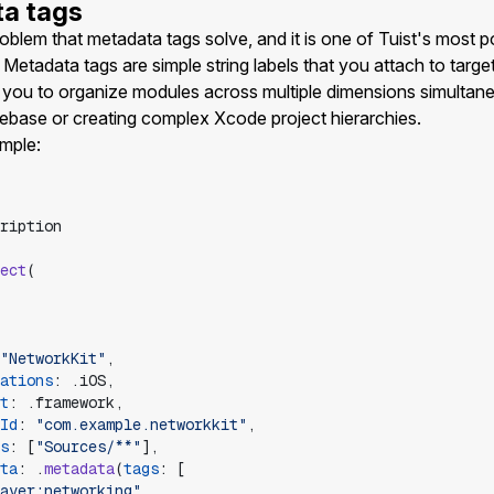
ta tags
problem that metadata tags solve, and it is one of Tuist's most 
 Metadata tags are simple string labels that you attach to target
 you to organize modules across multiple dimensions simultan
debase or creating complex Xcode project hierarchies.
ample:
ription
ect
(
"
NetworkKit
"
,
ations
:
.
iOS
,
t
:
.
framework
,
Id
:
"
com.example.networkkit
"
,
s
:
[
"
Sources/**
"
]
,
ta
:
.
metadata
(
tags
:
[
ayer:networking
"
,