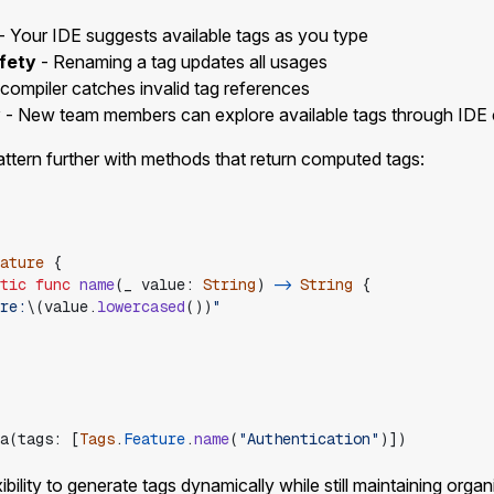
- Your IDE suggests available tags as you type
fety
- Renaming a tag updates all usages
compiler catches invalid tag references
y
- New team members can explore available tags through IDE
ttern further with methods that return computed tags:
ature
{
tic
func
name
(
_
value
:
String
)
->
String
{
re:
\(
value
.
lowercased
(
)
)
"
a
(
tags
:
[
Tags
.
Feature
.
name
(
"
Authentication
"
)
]
)
ibility to generate tags dynamically while still maintaining orga