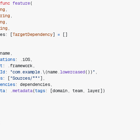
func
feature
(
ng
,
ring
,
ng
,
ing
,
es
:
[
TargetDependency
]
=
[
]
name
,
ations
:
.
iOS
,
t
:
.
framework
,
Id
:
"
com.example.
\(
name
.
lowercased
(
)
)
"
,
s
:
[
"
Sources/**
"
]
,
encies
:
dependencies
,
ta
:
.
metadata
(
tags
:
[
domain
,
team
,
layer
]
)
: