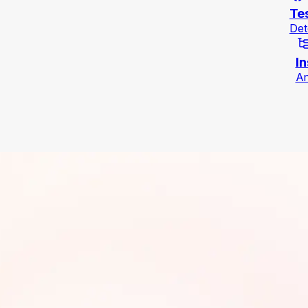
Te
Det
In
An