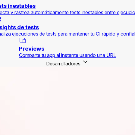
sts inestables
ecta y rastrea automáticamente tests inestables entre ejecuci
sights de tests
aliza ejecuciones de tests para mantener tu CI rápido y confia
Previews
Comparte tu app al instante usando una URL
Desarrolladores