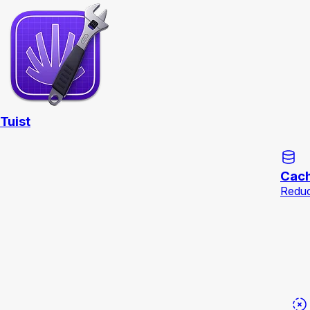
Tuist
Cac
Reduc