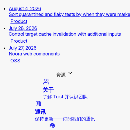
August 4, 2026
Sort quarantined and flaky tests by when they were mark
Product
July 28, 2026
Control target cache invalidation with additional inputs
Product
July 27, 2026
Noora web components
OSS
资源
关于
了解 Tuist 并认识团队
通讯
保持更新——订阅我们的通讯