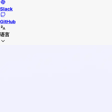
Slack
GitHub
语言