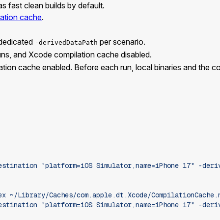
 fast clean builds by default.
ation cache
.
dedicated
per scenario.
-derivedDataPath
uns, and Xcode compilation cache disabled.
lation cache enabled. Before each run, local binaries and the 
estination "platform=iOS Simulator,name=iPhone 17" -deri
ex ~/Library/Caches/com.apple.dt.Xcode/CompilationCache.
estination "platform=iOS Simulator,name=iPhone 17" -deri