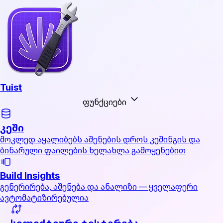
Tuist
ფუნქციები
კეში
მოკლედ აყალიბებს აშენების დროს კეშინგის და
ბინარული ფაილების ხელახლა გამოყენებით
Build Insights
გენერირება, აშენება და ანალიზი — ყველაფერი
ავტომატიზირებულია