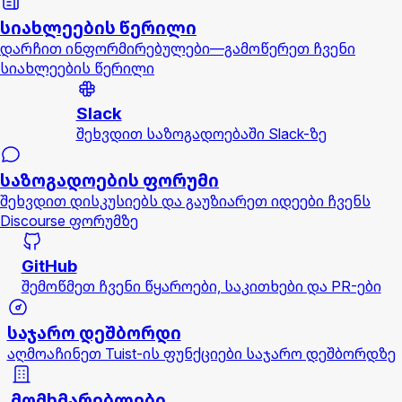
სიახლეების წერილი
დარჩით ინფორმირებულები—გამოწერეთ ჩვენი
სიახლეების წერილი
Slack
შეხვდით საზოგადოებაში Slack-ზე
საზოგადოების ფორუმი
შეხვდით დისკუსიებს და გაუზიარეთ იდეები ჩვენს
Discourse ფორუმზე
GitHub
შემოწმეთ ჩვენი წყაროები, საკითხები და PR-ები
საჯარო დეშბორდი
აღმოაჩინეთ Tuist-ის ფუნქციები საჯარო დეშბორდზე
მომხმარებლები