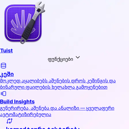
Tuist
ფუნქციები
კეში
მოკლედ აყალიბებს აშენების დროს კეშინგის და
ბინარული ფაილების ხელახლა გამოყენებით
Build Insights
გენერირება, აშენება და ანალიზი — ყველაფერი
ავტომატიზირებულია