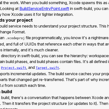
 all the work. When you build something, Xcode spawns this as 
. Looking at
BuildServiceEntryPoint.swift
in swift-build, you can
 how Xcode uses it for tighter integration.
s your project
e build service needs to understand your project structure. Th
rchange Format.
e an
file programmatically, you know it's a nightmar
.xcodeproj
, and full of UUIDs that reference each other in ways that are
s internally, and it's much cleaner.
directory in swift-build, you can see the hierarchy: workspaces
in build phases, and build phases contain files. It's all defined 
,
, and
.
Project.swift
Target.swift
pports incremental updates. The build service caches your proj
parts that changed get re-transferred. That's part of why incre
from scratch each time.
ld
 build
 build, there's a conversation that happens between Xcode and t
Then it transfers the project structure (or updates to it). Then 