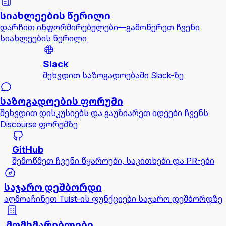
სიახლეების წერილი
დარჩით ინფორმირებულები—გამოწერეთ ჩვენი
სიახლეების წერილი
Slack
შეხვდით საზოგადოებაში Slack-ზე
საზოგადოების ფორუმი
შეხვდით დისკუსიებს და გაუზიარეთ იდეები ჩვენს
Discourse ფორუმზე
GitHub
შემოწმეთ ჩვენი წყაროები, საკითხები და PR-ები
საჯარო დეშბორდი
აღმოაჩინეთ Tuist-ის ფუნქციები საჯარო დეშბორდზე
მომხმარებლები