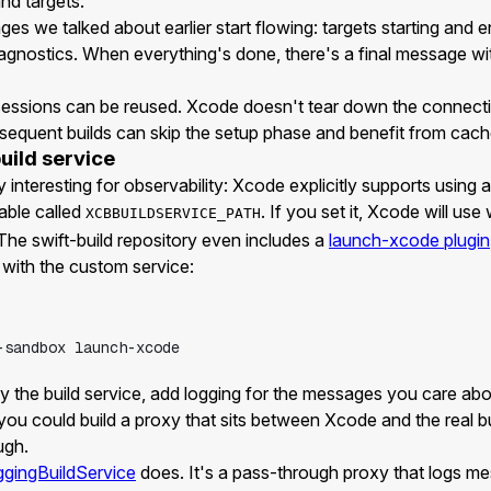
nd targets.
s we talked about earlier start flowing: targets starting and e
agnostics. When everything's done, there's a final message wit
t sessions can be reused. Xcode doesn't tear down the connectio
bsequent builds can skip the setup phase and benefit from cach
uild service
 interesting for observability: Xcode explicitly supports using 
able called
. If you set it, Xcode will us
XCBBUILDSERVICE_PATH
The swift-build repository even includes a
launch-xcode plugin
with the custom service:
-sandbox
launch-xcode
the build service, add logging for the messages you care about
ou could build a proxy that sits between Xcode and the real bu
ugh.
gingBuildService
does. It's a pass-through proxy that logs m