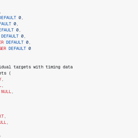
,
DEFAULT
0
,
FAULT
0
,
EFAULT
0
,
DEFAULT
0
,
ER
DEFAULT
0
,
GER
DEFAULT
0
ets
(
Y
,
L
,
NULL
,
XT
,
ULL
,
,