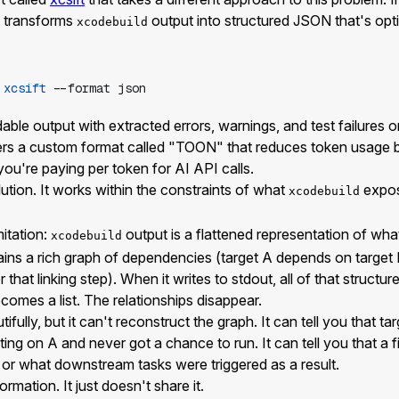
t transforms
output into structured JSON that's opt
xcodebuild
xcsift
--format
json
le output with extracted errors, warnings, and test failures o
ffers a custom format called "TOON" that reduces token usag
u're paying per token for AI API calls.
lution. It works within the constraints of what
expos
xcodebuild
mitation:
output is a flattened representation of wha
xcodebuild
tains a rich graph of dependencies (target A depends on target B
 that linking step). When it writes to stdout, all of that structure
comes a list. The relationships disappear.
tifully, but it can't reconstruct the graph. It can tell you that ta
ing on A and never got a chance to run. It can tell you that a f
 or what downstream tasks were triggered as a result.
rmation. It just doesn't share it.