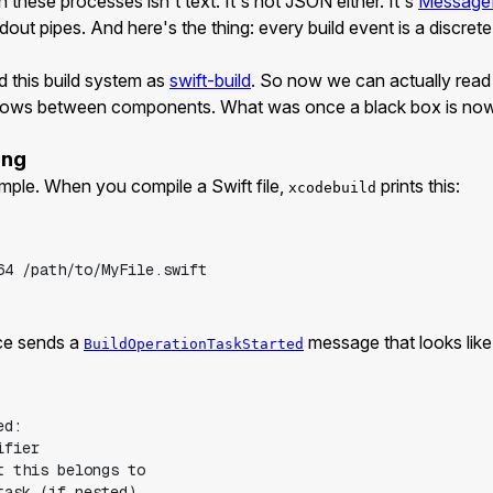
hese processes isn't text. It's not JSON either. It's
Message
tdout pipes. And here's the thing: every build event is a discre
 this build system as
swift-build
. So now we can actually read
 flows between components. What was once a black box is n
ing
mple. When you compile a Swift file,
prints this:
xcodebuild
vice sends a
message that looks like 
BuildOperationTaskStarted