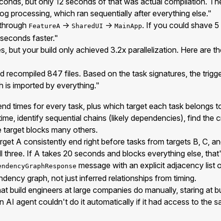
conds, but only 12 seconds of that was actual compilation. Th
og processing, which ran sequentially after everything else."
s through
→
→
. If you could shave 
FeatureA
SharedUI
MainApp
 seconds faster."
but your build only achieved 3.2x parallelization. Here are the
ld recompiled 847 files. Based on the task signatures, the trig
h is imported by everything."
end times for every task, plus which target each task belongs t
e, identify sequential chains (likely dependencies), find the cr
 target blocks many others.
rget A consistently end right before tasks from targets B, C, an
 three. If A takes 20 seconds and blocks everything else, that
message with an explicit adjacency list 
endencyGraphResponse
dency graph, not just inferred relationships from timing.
 that build engineers at large companies do manually, staring at
 AI agent couldn't do it automatically if it had access to the 