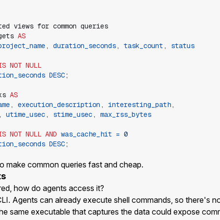
gets
AS
project_name
,
duration_seconds
,
task_count
,
status
IS
NOT
NULL
tion_seconds
DESC
;
ks
AS
ame
,
execution_description
,
interesting_path
,
,
utime_usec
,
stime_usec
,
max_rss_bytes
IS
NOT
NULL
AND
was_cache_hit
=
0
tion_seconds
DESC
;
 to make common queries fast and cheap.
ts
red, how do agents access it?
CLI. Agents can already execute shell commands, so there's no
o the same executable that captures the data could expose com