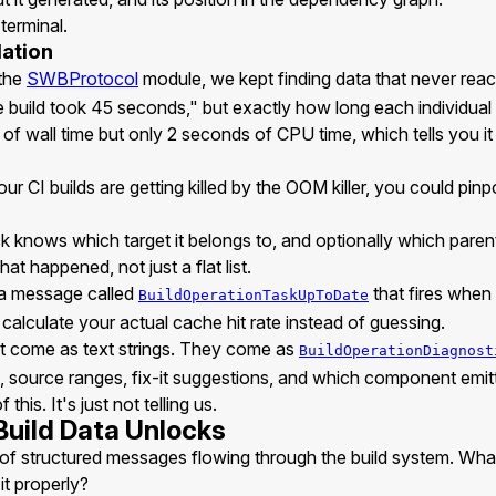
terminal.
lation
 the
SWBProtocol
module, we kept finding data that never rea
he build took 45 seconds," but exactly how long each individual
of wall time but only 2 seconds of CPU time, which tells you i
r CI builds are getting killed by the OOM killer, you could pin
sk knows which target it belongs to, and optionally which pare
hat happened, not just a flat list.
 a message called
that fires when
BuildOperationTaskUpToDate
alculate your actual cache hit rate instead of guessing.
't come as text strings. They come as
BuildOperationDiagnost
mn, source ranges, fix-it suggestions, and which component emi
his. It's just not telling us.
uild Data Unlocks
of structured messages flowing through the build system. What
t properly?