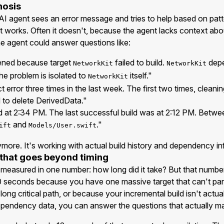
nosis
 AI agent sees an error message and tries to help based on patt
t works. Often it doesn't, because the agent lacks context abou
the agent could answer questions like:
pened because target
failed to build.
dep
NetworkKit
NetworkKit
e problem is isolated to
itself."
NetworkKit
error three times in the last week. The first two times, cleaning 
d to delete DerivedData."
ed at 2:34 PM. The last successful build was at 2:12 PM. Betwe
and
."
ift
Models/User.swift
more. It's working with actual build history and dependency in
that goes beyond timing
 measured in one number: how long did it take? But that number
 seconds because you have one massive target that can't para
long critical path, or because your incremental build isn't actua
ependency data, you can answer the questions that actually ma