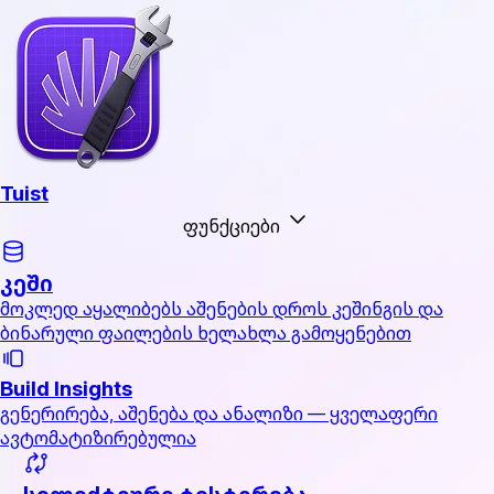
Tuist
ფუნქციები
კეში
მოკლედ აყალიბებს აშენების დროს კეშინგის და
ბინარული ფაილების ხელახლა გამოყენებით
Build Insights
გენერირება, აშენება და ანალიზი — ყველაფერი
ავტომატიზირებულია