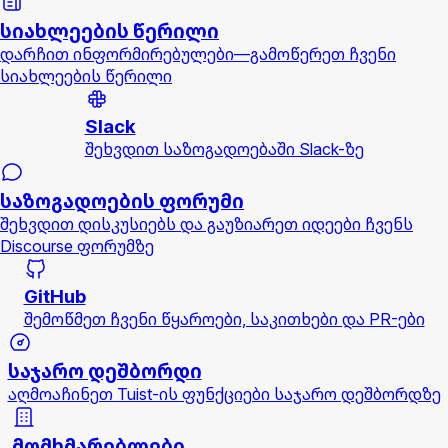
სიახლეების წერილი
დარჩით ინფორმირებულები—გამოწერეთ ჩვენი
სიახლეების წერილი
Slack
შეხვდით საზოგადოებაში Slack-ზე
საზოგადოების ფორუმი
შეხვდით დისკუსიებს და გაუზიარეთ იდეები ჩვენს
Discourse ფორუმზე
GitHub
შემოწმეთ ჩვენი წყაროები, საკითხები და PR-ები
საჯარო დეშბორდი
აღმოაჩინეთ Tuist-ის ფუნქციები საჯარო დეშბორდზე
მომხმარებლები