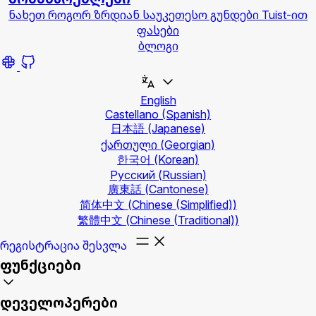
ნახეთ როგორ ზრდიან საუკეთესო გუნდები Tuist-ით
ფასები
ბლოგი
English
Castellano
(Spanish)
日本語
(Japanese)
ქართული
(Georgian)
한국어
(Korean)
Русский
(Russian)
廣東話
(Cantonese)
简体中文
(Chinese (Simplified))
繁體中文
(Chinese (Traditional))
რეგისტრაცია
შესვლა
ფუნქციები
დეველოპერები