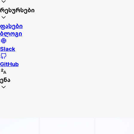
რესურსები
ფასები
ბლოგი
Slack
GitHub
ენა