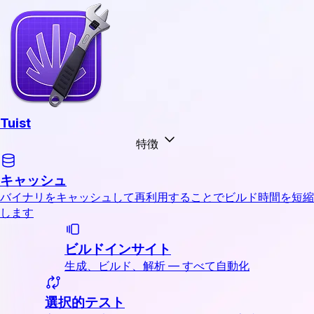
Tuist
特徴
キャッシュ
バイナリをキャッシュして再利用することでビルド時間を短縮
します
ビルドインサイト
生成、ビルド、解析 — すべて自動化
選択的テスト