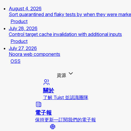
August 4, 2026
Sort quarantined and flaky tests by when they were mark
Product
July 28, 2026
Control target cache invalidation with additional inputs
Product
July 27, 2026
Noora web components
OSS
資源
關於
了解 Tuist 並認識團隊
電子報
保持更新—訂閱我們的電子報