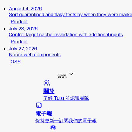
August 4, 2026
Sort quarantined and flaky tests by when they were mark
Product
July 28, 2026
Control target cache invalidation with additional inputs
Product
July 27, 2026
Noora web components
OSS
資源
關於
了解 Tuist 並認識團隊
電子報
保持更新—訂閱我們的電子報