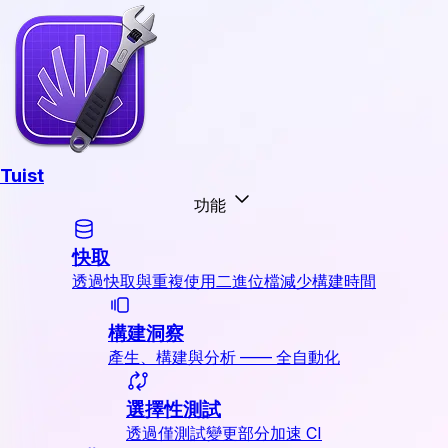
Tuist
功能
快取
透過快取與重複使用二進位檔減少構建時間
構建洞察
產生、構建與分析 —— 全自動化
選擇性測試
透過僅測試變更部分加速 CI