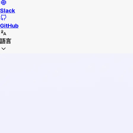
Slack
GitHub
語言