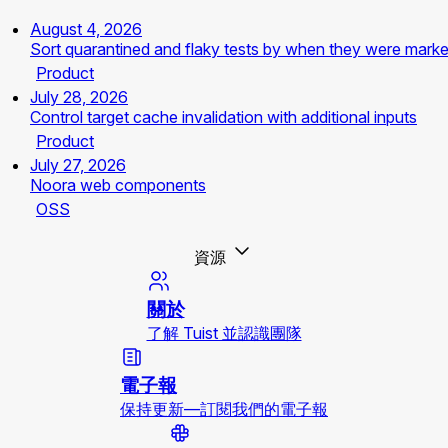
August 4, 2026
Sort quarantined and flaky tests by when they were mark
Product
July 28, 2026
Control target cache invalidation with additional inputs
Product
July 27, 2026
Noora web components
OSS
資源
關於
了解 Tuist 並認識團隊
電子報
保持更新—訂閱我們的電子報