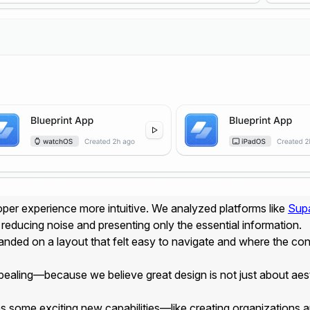
oper experience more intuitive. We analyzed platforms like
Sup
reducing noise and presenting only the essential information.
ly landed on a layout that felt easy to navigate and where the co
appealing—because we believe great design is not just about aes
ces some exciting new capabilities—like creating organizations 