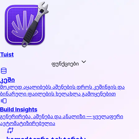
Tuist
ფუნქციები
კეში
მოკლედ აყალიბებს აშენების დროს კეშინგის და
ბინარული ფაილების ხელახლა გამოყენებით
Build Insights
გენერირება, აშენება და ანალიზი — ყველაფერი
ავტომატიზირებულია