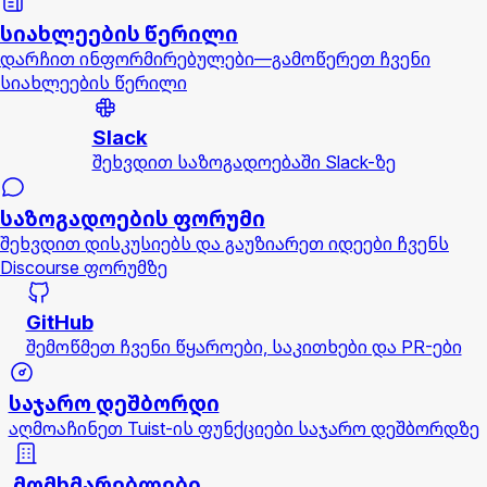
სიახლეების წერილი
დარჩით ინფორმირებულები—გამოწერეთ ჩვენი
სიახლეების წერილი
Slack
შეხვდით საზოგადოებაში Slack-ზე
საზოგადოების ფორუმი
შეხვდით დისკუსიებს და გაუზიარეთ იდეები ჩვენს
Discourse ფორუმზე
GitHub
შემოწმეთ ჩვენი წყაროები, საკითხები და PR-ები
საჯარო დეშბორდი
აღმოაჩინეთ Tuist-ის ფუნქციები საჯარო დეშბორდზე
მომხმარებლები