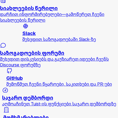
სიახლეების წერილი
დარჩით ინფორმირებულები—გამოწერეთ ჩვენი
სიახლეების წერილი
Slack
შეხვდით საზოგადოებაში Slack-ზე
საზოგადოების ფორუმი
შეხვდით დისკუსიებს და გაუზიარეთ იდეები ჩვენს
Discourse ფორუმზე
GitHub
შემოწმეთ ჩვენი წყაროები, საკითხები და PR-ები
საჯარო დეშბორდი
აღმოაჩინეთ Tuist-ის ფუნქციები საჯარო დეშბორდზე
მომხმარებლები