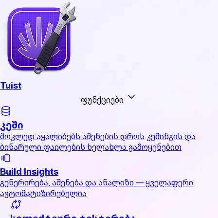
Tuist
ფუნქციები
კეში
მოკლედ აყალიბებს აშენების დროს კეშინგის და
ბინარული ფაილების ხელახლა გამოყენებით
Build Insights
გენერირება, აშენება და ანალიზი — ყველაფერი
ავტომატიზირებულია