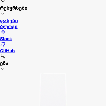
რესურსები
ფასები
ბლოგი
Slack
GitHub
ენა