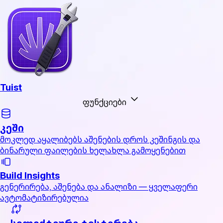
Tuist
ფუნქციები
კეში
მოკლედ აყალიბებს აშენების დროს კეშინგის და
ბინარული ფაილების ხელახლა გამოყენებით
Build Insights
გენერირება, აშენება და ანალიზი — ყველაფერი
ავტომატიზირებულია