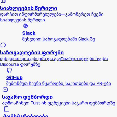
სიახლეების წერილი
დარჩით ინფორმირებულები—გამოწერეთ ჩვენი
სიახლეების წერილი
Slack
შეხვდით საზოგადოებაში Slack-ზე
საზოგადოების ფორუმი
შეხვდით დისკუსიებს და გაუზიარეთ იდეები ჩვენს
Discourse ფორუმზე
GitHub
შემოწმეთ ჩვენი წყაროები, საკითხები და PR-ები
საჯარო დეშბორდი
აღმოაჩინეთ Tuist-ის ფუნქციები საჯარო დეშბორდზე
მომხმარებლები