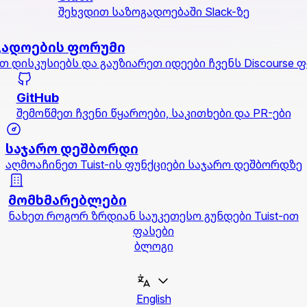
შეხვდით საზოგადოებაში Slack-ზე
გადოების ფორუმი
თ დისკუსიებს და გაუზიარეთ იდეები ჩვენს Discourse 
GitHub
შემოწმეთ ჩვენი წყაროები, საკითხები და PR-ები
საჯარო დეშბორდი
აღმოაჩინეთ Tuist-ის ფუნქციები საჯარო დეშბორდზე
მომხმარებლები
ნახეთ როგორ ზრდიან საუკეთესო გუნდები Tuist-ით
ფასები
ბლოგი
English