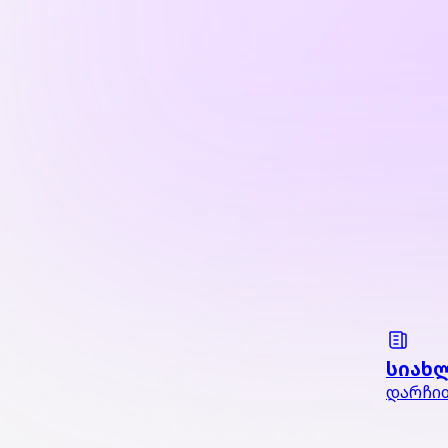
სიახ
დარჩით