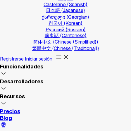
Castellano
(Spanish)
日本語
(Japanese)
ქართული
(Georgian)
한국어
(Korean)
Русский
(Russian)
廣東話
(Cantonese)
简体中文
(Chinese (Simplified))
繁體中文
(Chinese (Traditional))
Registrarse
Iniciar sesión
Funcionalidades
Desarrolladores
Recursos
Precios
Blog