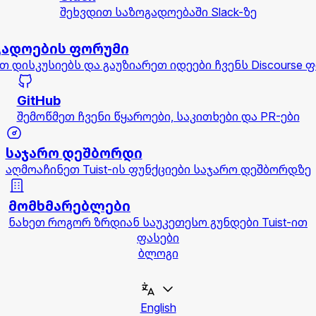
შეხვდით საზოგადოებაში Slack-ზე
გადოების ფორუმი
თ დისკუსიებს და გაუზიარეთ იდეები ჩვენს Discourse 
GitHub
შემოწმეთ ჩვენი წყაროები, საკითხები და PR-ები
საჯარო დეშბორდი
აღმოაჩინეთ Tuist-ის ფუნქციები საჯარო დეშბორდზე
მომხმარებლები
ნახეთ როგორ ზრდიან საუკეთესო გუნდები Tuist-ით
ფასები
ბლოგი
English