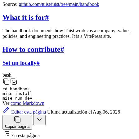
Source:
github.com/tuist/tuist/tree/main/handbook
What it is for
#
The handbook documents how Tuist works as a company: values,
policies, and engineering practices. It is a VitePress site.
How to contribute
#
Set up locally
#
bash
cd
handbook
mise
install
mise
run
dev
Ver
como Markdown
Editar esta página
Última actualización el Aug 06, 2026
Copiar página
En esta página