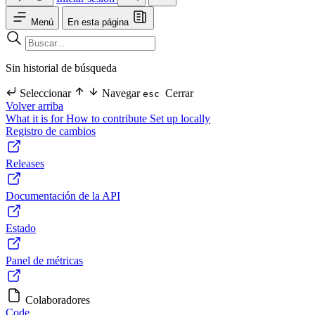
Menú
En esta página
Sin historial de búsqueda
Seleccionar
Navegar
Cerrar
esc
Volver arriba
What it is for
How to contribute
Set up locally
Registro de cambios
Releases
Documentación de la API
Estado
Panel de métricas
Colaboradores
Code